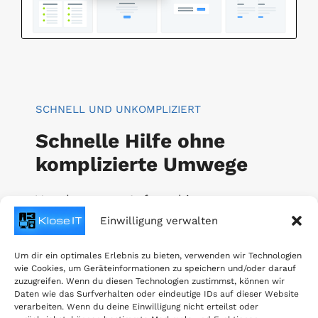
SCHNELL UND UNKOMPLIZIERT
Schnelle Hilfe ohne
komplizierte Umwege
Von der ersten Anfrage bis zur
Umsetzung erhalten Sie eine klare
Einwilligung verwalten
Einschätzung, transparente
Kommunikation und eine zuverlässige
Um dir ein optimales Erlebnis zu bieten, verwenden wir Technologien
wie Cookies, um Geräteinformationen zu speichern und/oder darauf
technische Lösung.
zuzugreifen. Wenn du diesen Technologien zustimmst, können wir
Daten wie das Surfverhalten oder eindeutige IDs auf dieser Website
verarbeiten. Wenn du deine Einwilligung nicht erteilst oder